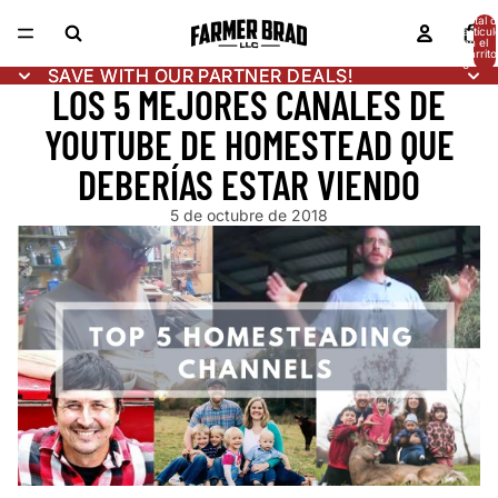
Total d
artícul
en el
carrito
0
SAVE WITH OUR PARTNER DEALS!
SAVE WITH OUR PARTNER DEALS!
LOS 5 MEJORES CANALES DE
YOUTUBE DE HOMESTEAD QUE
DEBERÍAS ESTAR VIENDO
5 de octubre de 2018