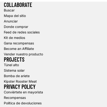
COLLABORATE
Buscar
Mapa del sitio
Anunciar
Donde comprar
Feed de redes sociales
Kit de medios
Gana recompensas
Become an Affiliate
Vender nuestro producto
PROJECTS
Túnel alto
Sistema solar
Bomba de ariete
Kipster Rooster Meat
PRIVACY POLICY
Política de reembolso
Conviértete en mayorista
Recompensas
Política de privacidad
Política de devoluciones
Términos del servicio