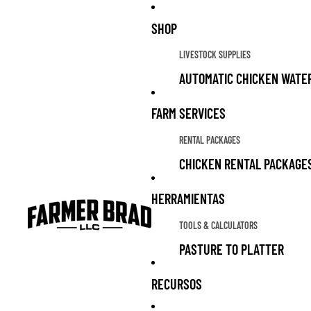
SHOP
LIVESTOCK SUPPLIES
AUTOMATIC CHICKEN WATE
COOPS & RUNS
FARM SERVICES
CHICKEN FEED
RENTAL PACKAGES
CHICKEN TREATS
CHICKEN RENTAL PACKAGE
LIVESTOCK GUARDIAN DOG 
CHICKEN TRACTOR RENTAL
HERRAMIENTAS
ALL PRODUCTS
TOOLS & CALCULATORS
GRAZING FOR SOLAR PARK
LIVESTOCK SUPPLIES FOR 
PASTURE TO PLATTER
LIVESTOCK FOR SALE
PREDATOR CHECK
RECURSOS
GARDEN
INCUBATOR HATCH SCHEDU