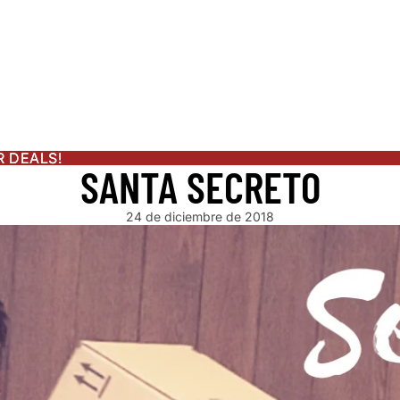
ENDAR
S
ATOR
R DEALS!
R DEALS!
SANTA SECRETO
OR PLANS
24 de diciembre de 2018
PRODUCTS
ATERER GUIDE