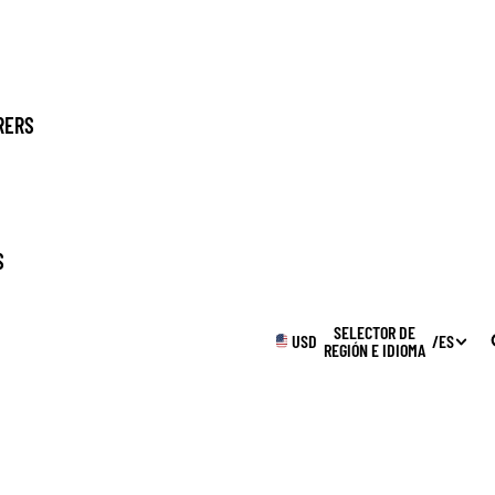
RERS
S
SUPPLIES
SELECTOR DE
USD
/
ES
REGIÓN E IDIOMA
WINTER
LE GENERATOR