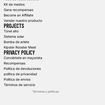
Kit de medios
Gana recompensas
Become an Affiliate
Vender nuestro producto
PROJECTS
Túnel alto
Sistema solar
Bomba de ariete
Kipster Rooster Meat
PRIVACY POLICY
Política de reembolso
Conviértete en mayorista
Recompensas
Política de privacidad
Política de devoluciones
Términos del servicio
política de privacidad
Política de envío
Politica de envios
Información de contacto
Términos de servicio
Términos y políticas