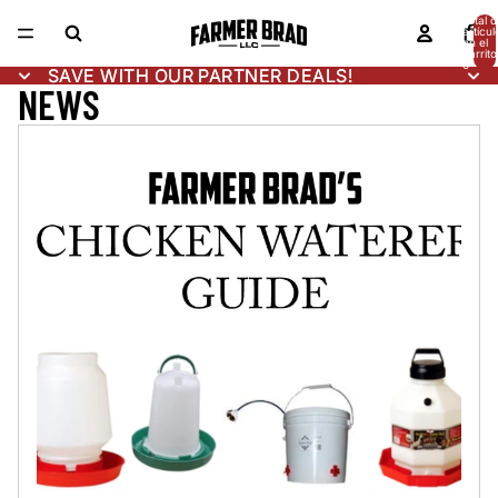
Total d
artícul
en el
carrito
0
SAVE WITH OUR PARTNER DEALS!
SAVE WITH OUR PARTNER DEALS!
NEWS